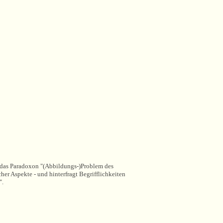
t das Paradoxon "(Abbildungs-)Problem des
er Aspekte - und hinterfragt Begrifflichkeiten
".