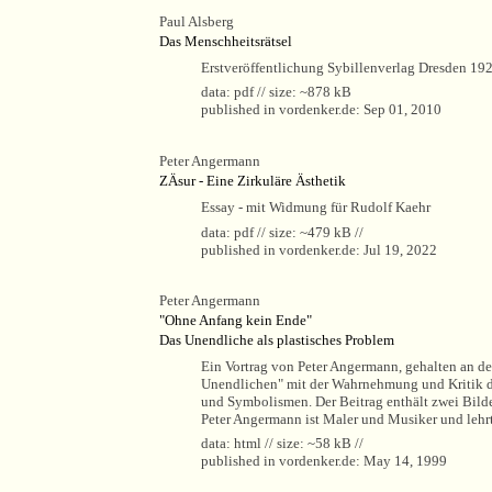
Paul Alsberg
Das Menschheitsrätsel
Erstveröffentlichung Sybillenverlag Dresden 1922
data: pdf // size: ~878 kB
published in vordenker.de: Sep 01, 2010
Peter Angermann
ZÄsur - Eine Zirkuläre Ästhetik
Essay - mit Widmung für Rudolf Kaehr
data: pdf // size: ~479 kB //
published in vordenker.de: Jul 19, 2022
Peter Angermann
"Ohne Anfang kein Ende"
Das Unendliche als plastisches Problem
Ein Vortrag von Peter Angermann, gehalten an de
Unendlichen" mit der Wahrnehmung und Kritik des
und Symbolismen. Der Beitrag enthält zwei Bilder 
Peter Angermann ist Maler und Musiker und lehrt
data: html // size: ~58 kB //
published in vordenker.de: May 14, 1999