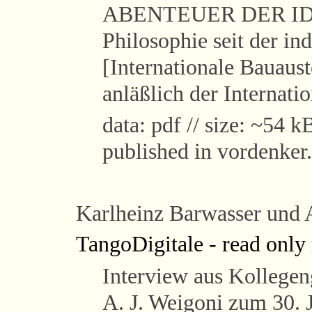
ABENTEUER DER IDEE
Philosophie seit der in
[Internationale Bauaust
anläßlich der Internati
data: pdf // size: ~54 kB
published in vordenker.
Karlheinz Barwasser
und A
TangoDigitale - read onl
Interview aus Kollege
A. J. Weigoni zum 30. 