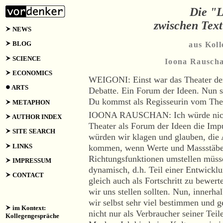
Die "L
zwischen Tex
NEWS
BLOG
aus Kol
SCIENCE
Ioona Rauscha
ECONOMICS
WEIGONI: Einst war das Theater der
ARTS
Debatte. Ein Forum der Ideen. Nun 
Du kommst als Regisseurin vom Theat
METAPHON
IOONA RAUSCHAN: Ich würde nicht
AUTHOR INDEX
Theater als Forum der Ideen die Imp
SITE SEARCH
würden wir klagen und glauben, die
LINKS
kommen, wenn Werte und Massstäbe i
Richtungsfunktionen umstellen müsse
IMPRESSUM
dynamisch, d.h. Teil einer Entwickl
CONTACT
gleich auch als Fortschritt zu bewerte
wir uns stellen sollten. Nun, innerh
wir selbst sehr viel bestimmen und ge
im Kontext:
nicht nur als Verbraucher seiner Teil
Kollegengespräche