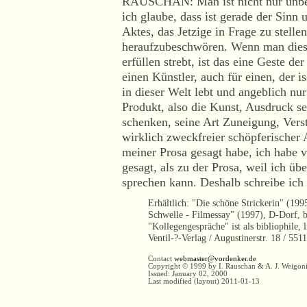
RAUSCHAN: Man ist nicht nur unbeq
ich glaube, dass ist gerade der Sinn
Aktes, das Jetzige in Frage zu stell
heraufzubeschwören. Wenn man dies
erfüllen strebt, ist das eine Geste de
einen Künstler, auch für einen, der is
in dieser Welt lebt und angeblich nur 
Produkt, also die Kunst, Ausdruck se
schenken, seine Art Zuneigung, Verst
wirklich zweckfreier schöpferischer A
meiner Prosa gesagt habe, ich habe 
gesagt, als zu der Prosa, weil ich übe
sprechen kann. Deshalb schreibe ich 
Erhältlich: "Die schöne Strickerin" (199
Schwelle - Filmessay" (1997), D-Dorf, 
"Kollegengespräche" ist als bibliophile, 
Ventil-?-Verlag / Augustinerstr. 18 / 55
Contact
webmaster@vordenker.de
Copyright © 1999 by I. Rauschan & A. J. Weigon
Issued: January 02, 2000
Last modified (layout)
2011-01-13